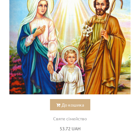
До кошика
Святе сімейство
53.72 UAH