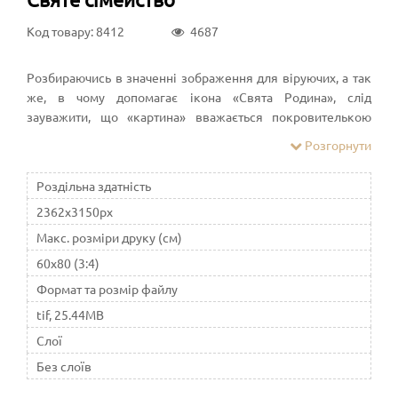
Код товару: 8412
4687
Розбираючись в значенні зображення для віруючих, а так
же, в чому допомагає ікона «Свята Родина», слід
зауважити, що «картина» вважається покровителькою
шлюбу і сім'ї. Навколо образу склалися свої правила,
Розгорнути
традиції і обряди
Роздільна здатність
2362x3150px
Макс. розміри друку (см)
60x80 (3:4)
Формат та розмір файлу
tif, 25.44MB
Слої
Без слоїв