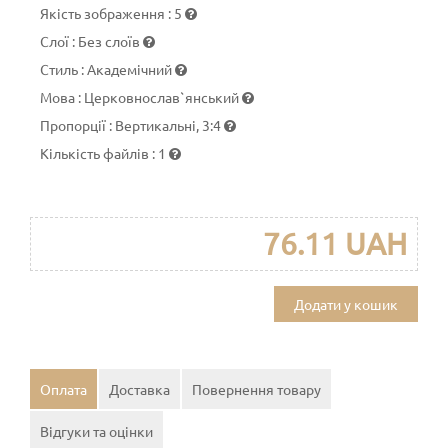
Якість зображення
:
5
Слої
:
Без слоїв
Стиль
:
Академічний
Мова
:
Церковнослав`янський
Пропорції
:
Вертикальні, 3:4
Кількість файлів
:
1
76.11 UAH
Додати у кошик
Оплата
Доставка
Повернення товару
Відгуки та оцінки