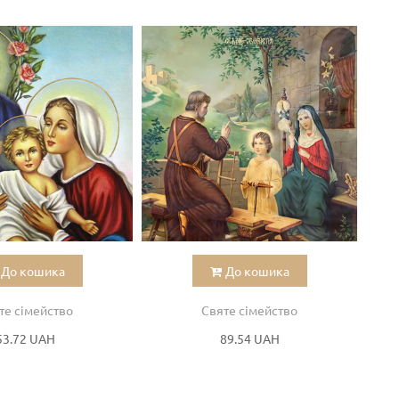
До кошика
До кошика
те сімейство
Святе сімейство
53.72 UAH
89.54 UAH