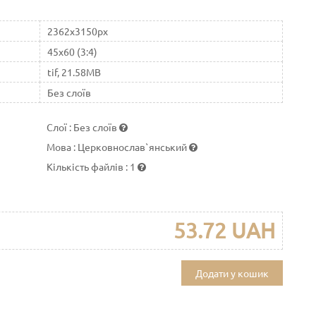
2362x3150px
45x60 (3:4)
tif, 21.58MB
Без слоїв
Слої
:
Без слоїв
Мова
:
Церковнослав`янський
Кількість файлів
:
1
53.72 UAH
Додати у кошик