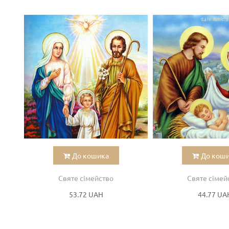
До кошика
До кош
Святе сімейство
Святе сімей
53.72 UAH
44.77 UA