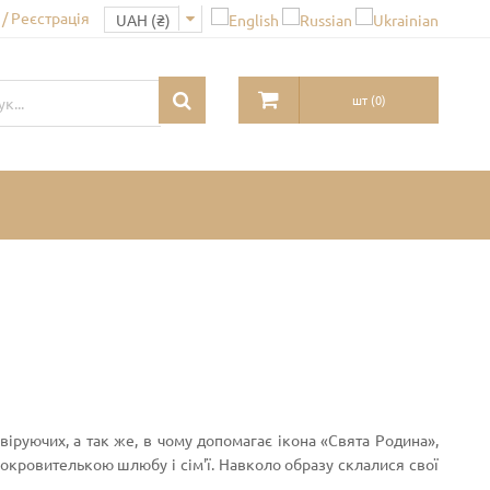
/ Реєстрація
шт
(
0
)
іруючих, а так же, в чому допомагає ікона «Свята Родина»,
покровителькою шлюбу і сім'ї. Навколо образу склалися свої