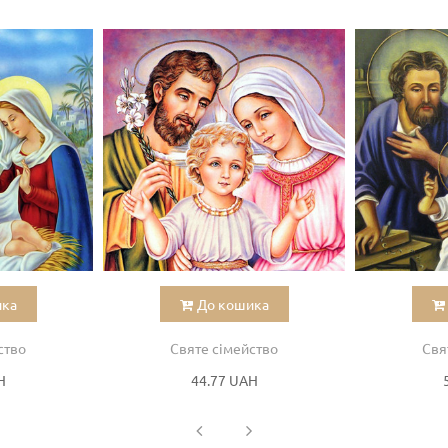
ика
До кошика
ство
Святе сімейство
Свя
H
44.77 UAH