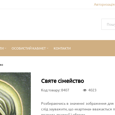
Авторизація 
ТИ
ОСОБИСТИЙ КАБІНЕТ
КОНТАКТИ
во
Святе сімейство
Код товару: 8407
4023
Розбираючись в значенні зображення для в
слід зауважити, що «картина» вважається 
правила, традиції і обряди