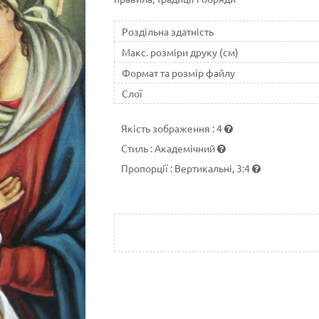
Роздільна здатність
Макс. розміри друку (см)
Формат та розмір файлу
Слої
Якість зображення
:
4
Стиль
:
Академічний
Пропорції
:
Вертикальні, 3:4