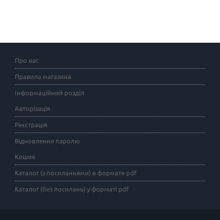
Про нас
Правила магазина
Інформаційний розділ
Авторізація
Реєстрація
Відновлення паролю
Кошик
Каталог (з посиланнями) в формате pdf
Каталог (без посилань) у форматі pdf