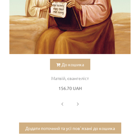
До кошика
Матвій, євангеліст
156.70 UAH
Додати поточний та усі пов`язані до кошика