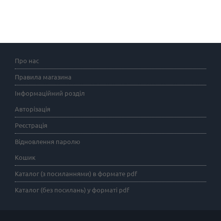
Про нас
Правила магазина
Інформаційний розділ
Авторізація
Реєстрація
Відновлення паролю
Кошик
Каталог (з посиланнями) в формате pdf
Каталог (без посилань) у форматі pdf