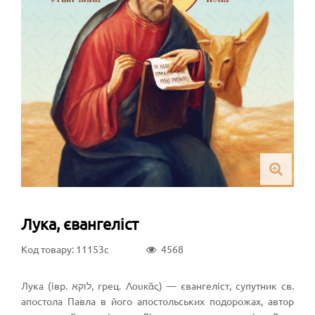
Лука, євангеліст
Код товару: 11153c
4568
Лука (івр. לוקא‎, грец. Λουκᾶς) — євангеліст, супутник св.
апостола Павла в його апостольських подорожах, автор