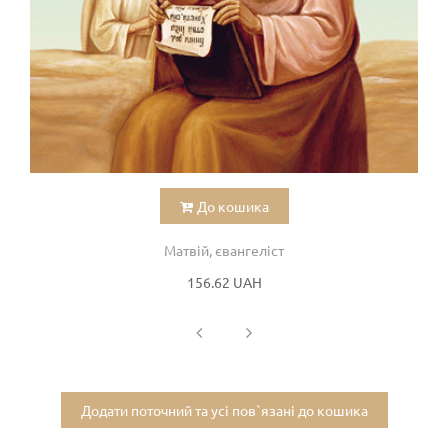
До кошика
Матвій, євангеліст
156.62 UAH
Додати поточний та усі пов`язані до кошика