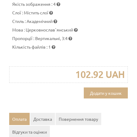
Якість зображення
:
4
Слої
:
Містить слої
Стиль
:
Академічний
Мова
:
Церковнослав`янський
Пропорції
:
Вертикальні, 3:4
Кількість файлів
:
1
102.92 UAH
Додати у кошик
Оплата
Доставка
Повернення товару
Відгуки та оцінки