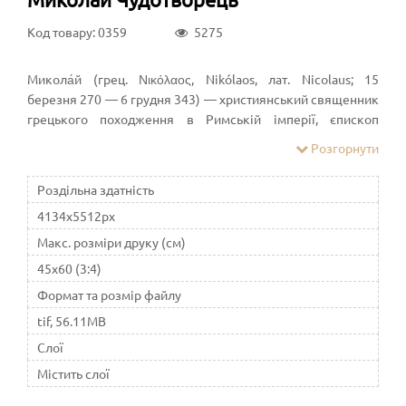
Код товару: 0359
5275
Микола́й (грец. Νικόλαος, Nikólaos, лат. Nicolaus; 15
березня 270 — 6 грудня 343) — християнський священник
грецького походження в Римській імперії, єпископ
Мирський Константинопольської Церкви, святий.
Розгорнути
Народився у Патарі, Лікія, Римська імперія. У молодості
здійснив паломництво до Єгипту та Святої Землі. Невдовзі
Роздільна здатність
після повернення став єпископом у Мирі. Зазнав гонінь за
4134x5512px
правління римського імператора Діоклетіана, був
ув'язнений. Звільнений у часи імператора Костянтина.
Макс. розміри друку (см)
Ймовірно, брав участь у Першому Нікейському соборі
45x60 (3:4)
(325; проте старі списки єпископів-учасників не згадують
Формат та розмір файлу
його імені). Помер у Мирі, Лікія. Один із найшанованіших
святих у католицьких, православних і деяких
tif, 56.11MB
протестантських церквах.
Слої
Містить слої