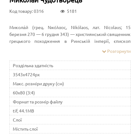
Код товару: 0316
5181
Микола́й (грец. Νικόλαος, Nikólaos, лат. Nicolaus; 15
березня 270 — 6 грудня 343) — християнський священник
грецького походження в Римській імперії, єпископ
Мирський Константинопольської Церкви, святий.
Розгорнути
Народився у Патарі, Лікія, Римська імперія. У молодості
здійснив паломництво до Єгипту та Святої Землі. Невдовзі
Роздільна здатність
після повернення став єпископом у Мирі. Зазнав гонінь за
3543x4724px
правління римського імператора Діоклетіана, був
ув'язнений. Звільнений у часи імператора Костянтина.
Макс. розміри друку (см)
Ймовірно, брав участь у Першому Нікейському соборі
60x80 (3:4)
(325; проте старі списки єпископів-учасників не згадують
Формат та розмір файлу
його імені). Помер у Мирі, Лікія. Один із найшанованіших
святих у католицьких, православних і деяких
tif, 44.1MB
протестантських церквах.
Слої
Містить слої