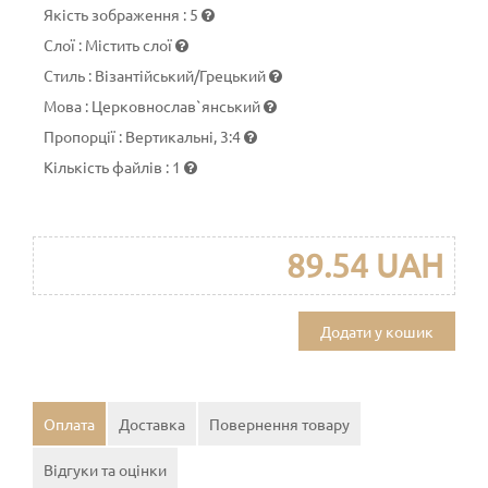
Якість зображення
:
5
Слої
:
Містить слої
Стиль
:
Візантійський/Грецький
Мова
:
Церковнослав`янський
Пропорції
:
Вертикальні, 3:4
Кількість файлів
:
1
89.54 UAH
Додати у кошик
Оплата
Доставка
Повернення товару
Відгуки та оцінки