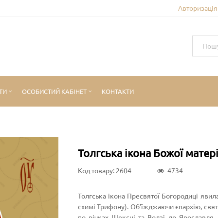
Авторизація 
ТИ
ОСОБИСТИЙ КАБІНЕТ
КОНТАКТИ
Толгська ікона Божої матер
Код товару: 2604
4734
Толгська ікона Пресвятої Богородиці явил
схимі Трифону). Об’їжджаючи єпархію, свят
по річках Шексні та Волзі до Ярославля. 