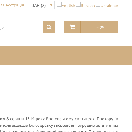
/ Реєстрація
шт
(
0
)
і
ася 8 серпня 1314 року Ростовському святителю Прохору (в
итель відвідав Білозерську місцевість і вирушив звідти вниз
Коли настала ніч, було зроблено зупинку у 7 верствах від