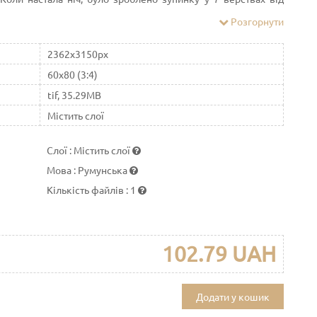
я р. Волги з р. Толгрю. Опівночі, коли всі спали, святитель
Розгорнути
е осявало околицю. Світло випромінювалось від вогняного
ростягнувся міст. Взявши жезл, святитель перейшов на інший
2362x3150px
а, побачив у ньому ікону Пресвятої Богородиці, що стояла у
60x80 (3:4)
tif, 35.29MB
Містить слої
Слої
:
Містить слої
Мова
:
Румунська
Кількість файлів
:
1
102.79 UAH
Додати у кошик