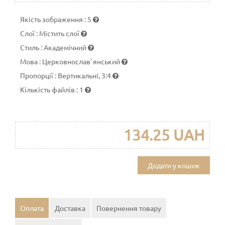
Якість зображення
:
5
Слої
:
Містить слої
Стиль
:
Академічний
Мова
:
Церковнослав`янський
Пропорції
:
Вертикальні, 3:4
Кількість файлів
:
1
134.25 UAH
Додати у кошик
Оплата
Доставка
Повернення товару