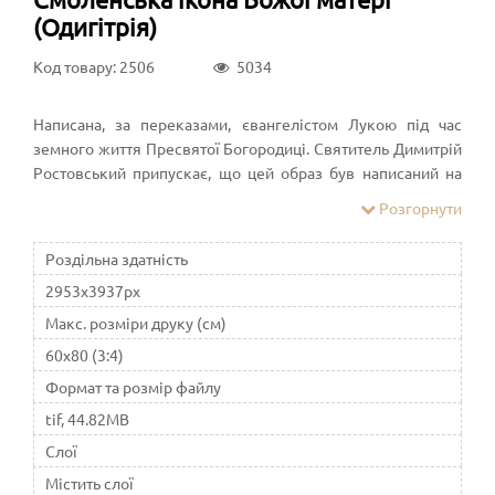
(Одигітрія)
Код товару: 2506
5034
Написана, за переказами, євангелістом Лукою під час
земного життя Пресвятої Богородиці. Святитель Димитрій
Ростовський припускає, що цей образ був написаний на
прохання антіохійського правителя Феофіла. З Антіохії
Розгорнути
святиня була перенесена до Єрусалиму, а звідти
імператриця Євдокія, жінка імператора Аркадія, передала
Роздільна здатність
її до Константинополя Пульхерії, сестрі імператора, яка
2953x3937px
поставила святу ікону у Влахернському храмі.
Візантійський імператор Костянтин IX Мономах (1042—
Макс. розміри друку (см)
1054 рр.), видаючи в 1046 році свою дочку Анну за князя
60x80 (3:4)
Всеволода Ярославовича, сина Ярослава Мудрого,
Формат та розмір файлу
благословив її в дорогу цією іконою. Після смерті князя
Всеволода ікона перейшла до його сина Володимира
tif, 44.82MB
Мономаха, який переніс її на початку XII століття до
Слої
Смоленської соборної церкви на честь Успіння Пресвятої
Містить слої
Богородиці.