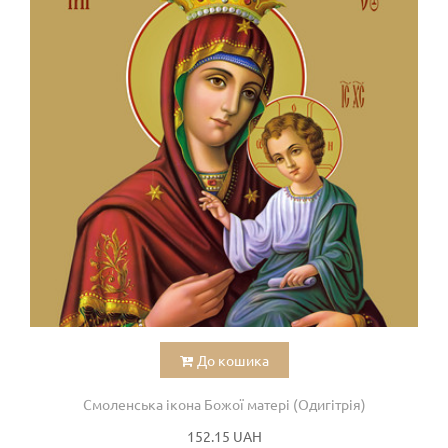
До кошика
Смоленська ікона Божої матері (Одигітрія)
152.15 UAH