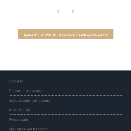
Додати поточний та усі пов`язані до кошика
Про нас
Правила магазина
Інформаційний розділ
Авторізація
Реєстрація
Відновлення паролю