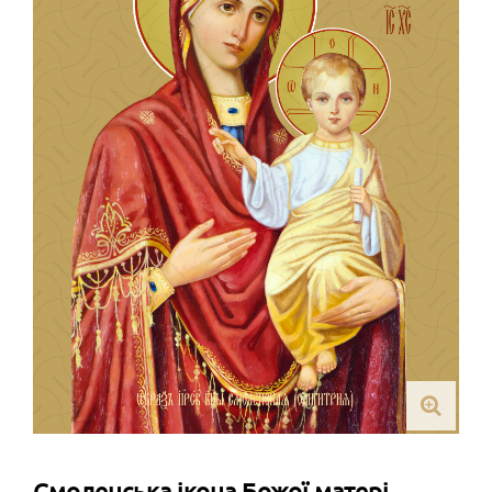
Смоленська ікона Божої матері