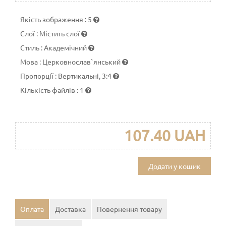
Якість зображення
:
5
Слої
:
Містить слої
Стиль
:
Академічний
Мова
:
Церковнослав`янський
Пропорції
:
Вертикальні, 3:4
Кількість файлів
:
1
107.40 UAH
Додати у кошик
Оплата
Доставка
Повернення товару