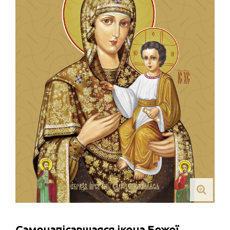
Самонапісавшаяся ікона Божої