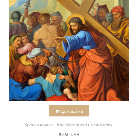
До кошика
Хресна дорога - Ісус бере хрест на свої плечі
89.50 UAH