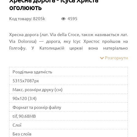
оголюють
Код товару: 8205k
4595
Хресна дорога (лат. Via della Croce, також називається лат.
Via Dolorosa) — дорога, яку Ісус Христос пройшов на
Голгофу. У Католицькій церкві вона матеріально
символізується в вигляді 14 стацій того трагічного ходу. У
Розгорнути
переносному значенні: «Хресна дорога» — дорога
страждань, життя, повне стійко перенесених лих. Часто
Роздільна здатність
можна почути вислів: «Кожний свій хрест несе» —
5315x7087px
натякаючи на той важкий хрест, що його ніс Христос на
Голгофу.
Макс. розміри друку (см)
90x120 (3:4)
Формат та розмір файлу
tif, 90.68MB
Слої
Без слоїв