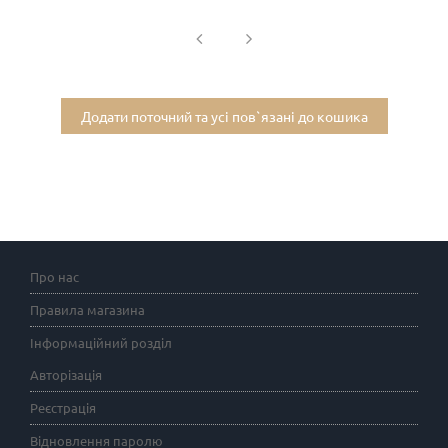
Додати поточний та усі пов`язані до кошика
Про нас
Правила магазина
Інформаційний розділ
Авторізація
Реєстрація
Відновлення паролю