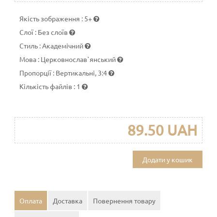
Якість зображення
:
5+
Слої
:
Без слоїв
Стиль
:
Академічний
Мова
:
Церковнослав`янський
Пропорції
:
Вертикальні, 3:4
Кількість файлів
:
1
89.50 UAH
Додати у кошик
Оплата
Доставка
Повернення товару