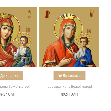
До кошика
До кошика
ікона Божої матері
Іверська ікона Божої матері
І
89.54 UAH
89.54 UAH