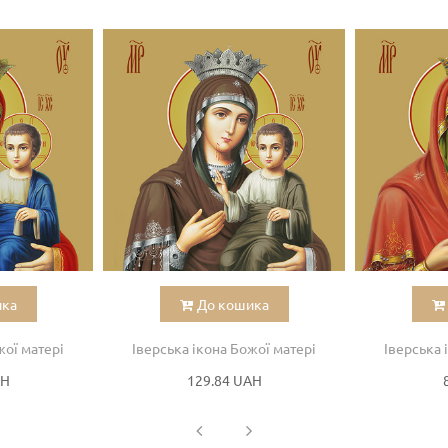
ика
До кошика
жої матері
Іверська ікона Божої матері
Іверська 
AH
129.84 UAH