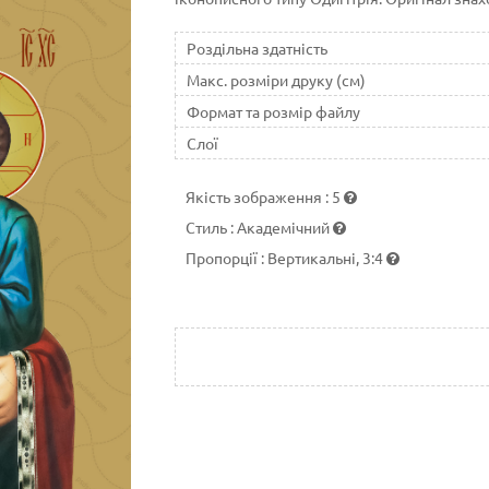
Роздільна здатність
Макс. розміри друку (см)
Формат та розмір файлу
Слої
Якість зображення
:
5
Стиль
:
Академічний
Пропорції
:
Вертикальні, 3:4