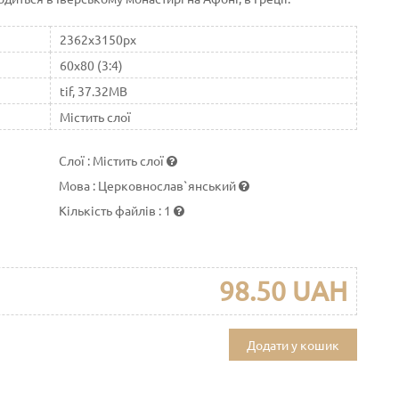
2362x3150px
60x80 (3:4)
tif, 37.32MB
Містить слої
Слої
:
Містить слої
Мова
:
Церковнослав`янський
Кількість файлів
:
1
98.50 UAH
Додати у кошик