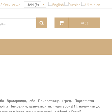
/ Реєстрація
шт
(
0
)
або Вратарниця, або Привратница (грец. Πορταΐτισσα —
арії з Немовлям, шанується як чудотворна[1], належить до
диться в Іверському монастирі на Афоні, в Греції.