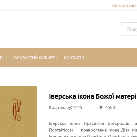
Авторизація 
ТИ
ОСОБИСТИЙ КАБІНЕТ
КОНТАКТИ
Іверська ікона Божої матері
Код товару: 1419
4588
Іверська ікона Пресвятої Богородиці, 
Портаітісса) — православна ікона Діви М
іконописного типу Одигітрія. Оригінал знахо