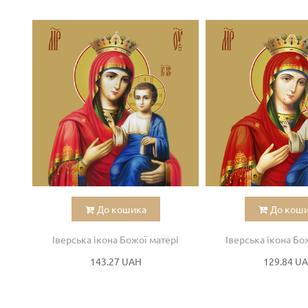
До кошика
До кош
Іверська ікона Божої матері
Іверська ікона Бо
143.27 UAH
129.84 U