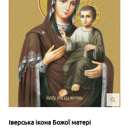
Іверська ікона Божої матері