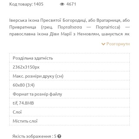
Код товару: 1405
4671
Іверська ікона Пресвятої Богородиці, або Вратарниця, або
Привратница (грец. Πορταΐτισσα — Портаітісса) —
православна ікона Діви Марії з Немовлям, шанується як
чудотворна[1], належить до іконописного типу Одигітрія.
Розгорнути
Оригінал знаходиться в Іверському монастирі на Афоні, в
Греції.
Роздільна здатність
2362x3150px
Макс. розміри друку (см)
60x80 (3:4)
Формат та розмір файлу
tif, 74.8MB
Слої
Містить слої
Якість зображення
:
5