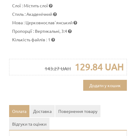
Слої
:
Містить слої
Стиль
:
Академічний
Мова
:
Церковнослав`янський
Пропорції
:
Вертикальні, 3:4
Кількість файлів
:
1
129.84 UAH
143.27 UAH
Додати у кошик
Оплата
Доставка
Повернення товару
Відгуки та оцінки