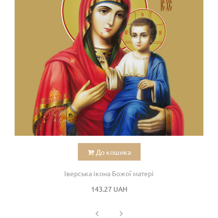
До кошика
Іверська ікона Божої матері
143.27 UAH