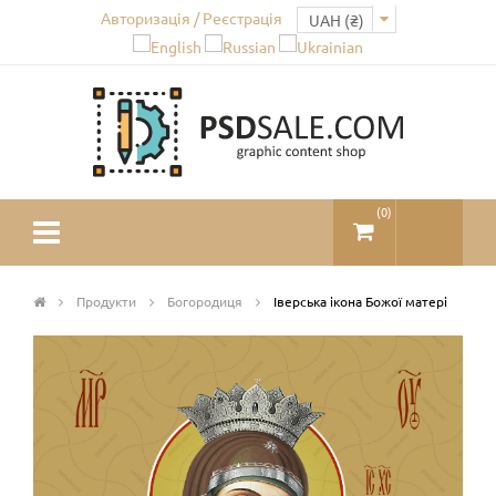
Авторизація / Реєстрація
(
0
)
Продукти
Богородиця
Іверська ікона Божої матері