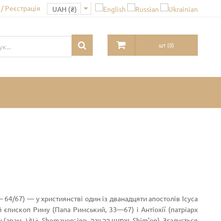
/ Реєстрація
шт
(
0
)
? — 64/67) — у християнстві один із дванадцяти апостолів Ісуса
 єпископ Риму (Папа Римський, 33—67) і Антіохії (патріарх
m'on). Згадується