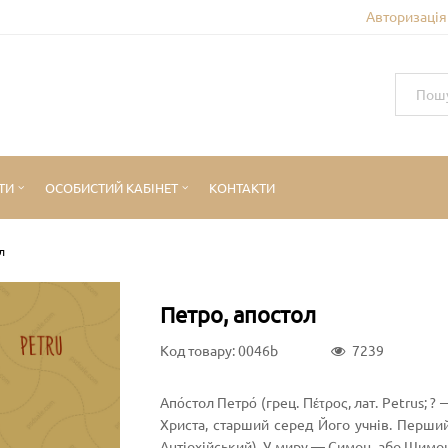
Авторизація 
ТИ
ОСОБИСТИЙ КАБІНЕТ
КОНТАКТИ
л
Петро, апостол
Код товару: 0046b
7239
Апо́стол Петро́ (грец. Πέτρος, лат. Petrus; 
Христа, старший серед Його учнів. Перший
Антіохійський). У миру — Симон, або Шимон (арам. ܟܹ݁ܐܦ݂ܵܐ‎, Shemayon; івр. שמעון בר יונה‎, Shi