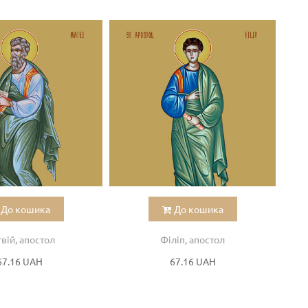
До кошика
До кошика
вій, апостол
Філіп, апостол
67.16 UAH
67.16 UAH