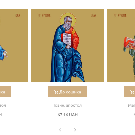
ика
До кошика
тол
Іоанн, апостол
Мат
H
67.16 UAH