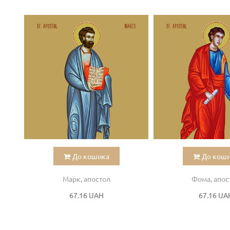
До кошика
До кош
Марк, апостол
Фома, апос
67.16 UAH
67.16 UA