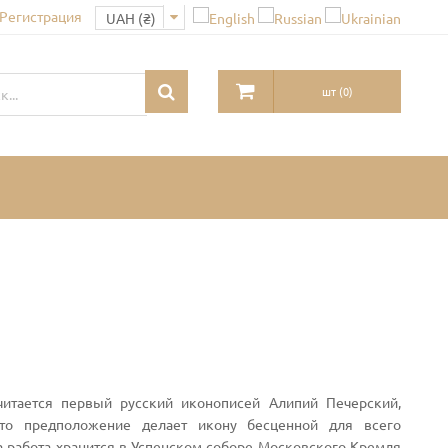
 Регистрация
шт
(
0
)
читается первый русский иконописей Алипий Печерский,
то предположение делает икону бесценной для всего
та работа хранится в Успенском соборе Московского Кремля