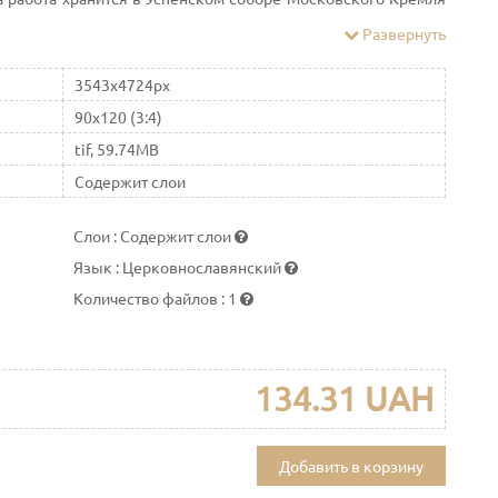
го никто пока доказать не смог. Считается, что икона,
Развернуть
а прообраза: иконы Царь Славы и Великий Архиерей
3543x4724px
90x120 (3:4)
tif, 59.74MB
Содержит слои
Слои
:
Содержит слои
Язык
:
Церковнославянский
Количество файлов
:
1
134.31 UAH
Добавить в корзину