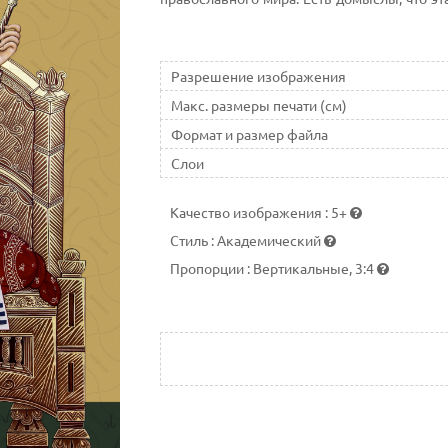
под названием «Предста Царица», но это
находящаяся в соборе, сочетает в себе дв
Разрешение изображения
Макс. размеры печати (см)
Формат и размер файла
Слои
Качество изображения
:
5+
Стиль
:
Академический
Пропорции
:
Вертикальные, 3:4