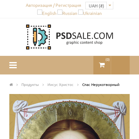
Авторизация / Регистрация
(
0
)
Продукты
Иисус Христос
Спас Нерукотворный