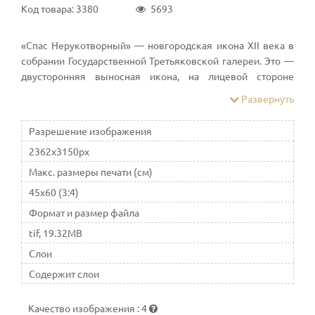
Код товара: 3380
5693
«Спас Нерукотворный» — новгородская икона XII века в
собрании Государственной Третьяковской галереи. Это —
двусторонняя выносная икона, на лицевой стороне
которой написан образ Иисуса Христа в иконографии Спас
Развернуть
Нерукотворный «на чрепии», а на обороте — сцена
Прославление креста
Разрешение изображения
2362x3150px
Макс. размеры печати (см)
45x60 (3:4)
Формат и размер файла
tif, 19.32MB
Слои
Содержит слои
Качество изображения
:
4