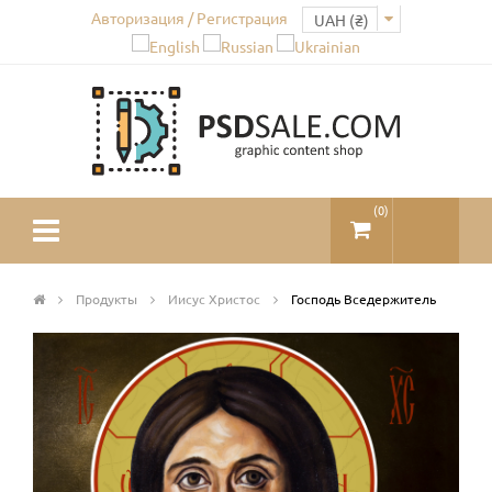
Авторизация / Регистрация
(
0
)
Продукты
Иисус Христос
Господь Вседержитель