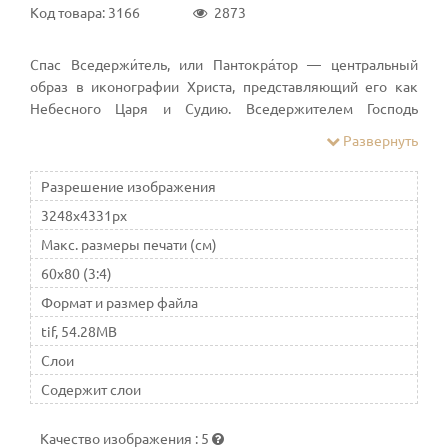
Код товара: 3166
2873
Спас Вседержи́тель, или Пантокра́тор — центральный
образ в иконографии Христа, представляющий его как
Небесного Царя и Судию. Вседержителем Господь
многократно именуется в Ветхом и Новом Завете.
Развернуть
Спаситель может изображаться в рост, сидя на троне, по
пояс, или погрудно
Разрешение изображения
3248x4331px
Макс. размеры печати (см)
60x80 (3:4)
Формат и размер файла
tif, 54.28MB
Слои
Содержит слои
Качество изображения
:
5