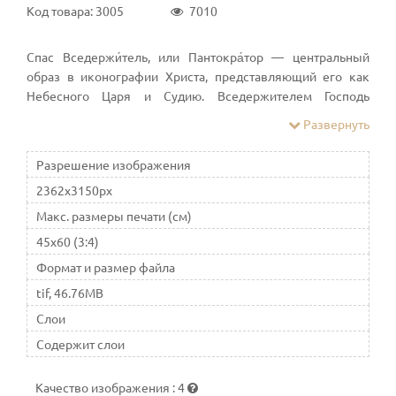
Код товара: 3005
7010
Спас Вседержи́тель, или Пантокра́тор — центральный
образ в иконографии Христа, представляющий его как
Небесного Царя и Судию. Вседержителем Господь
многократно именуется в Ветхом и Новом Завете.
Развернуть
Спаситель может изображаться в рост, сидя на троне, по
пояс, или погрудно
Разрешение изображения
2362x3150px
Макс. размеры печати (см)
45x60 (3:4)
Формат и размер файла
tif, 46.76MB
Слои
Содержит слои
Качество изображения
:
4