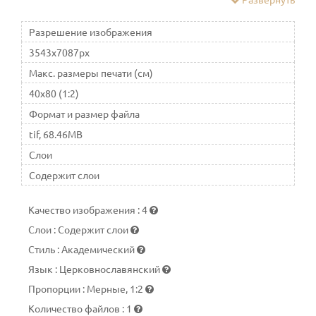
Спаситель может изображаться в рост, сидя на троне, по
пояс, или погрудно
Разрешение изображения
3543x7087px
Макс. размеры печати (см)
40x80 (1:2)
Формат и размер файла
tif, 68.46MB
Слои
Содержит слои
Качество изображения
:
4
Слои
:
Содержит слои
Стиль
:
Академический
Язык
:
Церковнославянский
Пропорции
:
Мерные, 1:2
Количество файлов
:
1