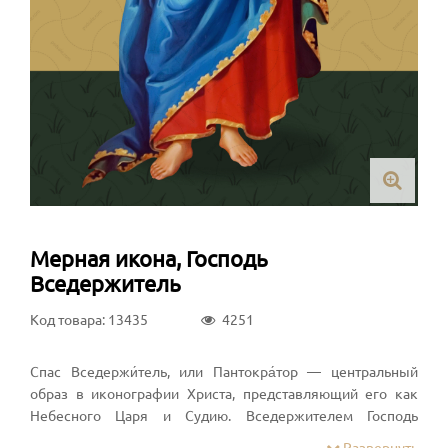
Мерная икона, Господь
Вседержитель
Код товара: 13435
4251
Спас Вседержи́тель, или Пантокра́тор — центральный
образ в иконографии Христа, представляющий его как
Небесного Царя и Судию. Вседержителем Господь
многократно именуется в Ветхом и Новом Завете.
Развернуть