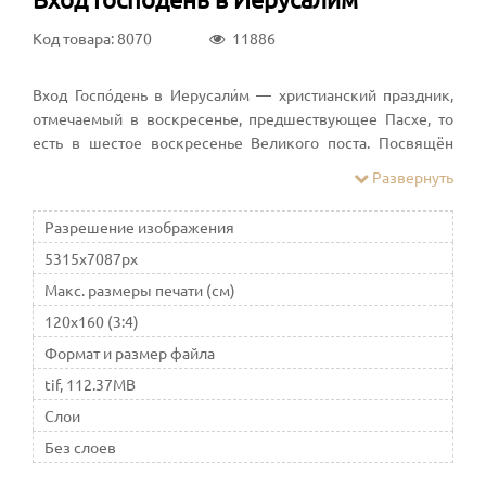
Код товара: 8070
11886
Вход Госпо́день в Иерусали́м — христианский праздник,
отмечаемый в воскресенье, предшествующее Пасхе, то
есть в шестое воскресенье Великого поста. Посвящён
торжественному въезду в Иерусалим Иисуса Христа,
Развернуть
описанному во всех четырёх Евангелиях. В православии
входит в число двунадесятых праздников
Разрешение изображения
5315x7087px
Макс. размеры печати (см)
120x160 (3:4)
Формат и размер файла
tif, 112.37MB
Слои
Без слоев