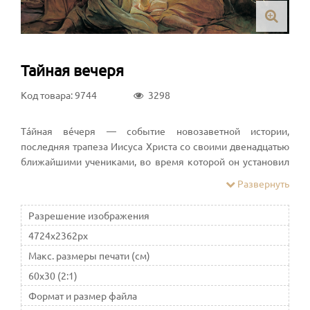
Тайная вечеря
Код товара: 9744
3298
Тáйная вéчеря — событие новозаветной истории,
последняя трапеза Иисуса Христа со своими двенадцатью
ближайшими учениками, во время которой он установил
таинство Евхаристии, преподал заповеди о смирении и
Развернуть
христианской любви, предсказал предательство одного из
учеников и будущие судьбы христианской церкви и всего
Разрешение изображения
мира
4724x2362px
Макс. размеры печати (см)
60x30 (2:1)
Формат и размер файла