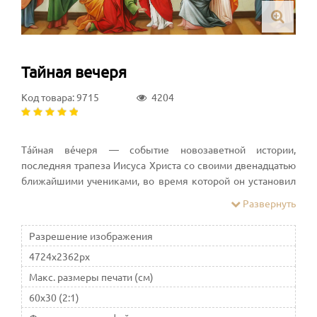
Тайная вечеря
Код товара: 9715
4204
Тáйная вéчеря — событие новозаветной истории,
последняя трапеза Иисуса Христа со своими двенадцатью
ближайшими учениками, во время которой он установил
таинство Евхаристии, преподал заповеди о смирении и
Развернуть
христианской любви, предсказал предательство одного из
учеников и будущие судьбы христианской церкви и всего
Разрешение изображения
мира
4724x2362px
Макс. размеры печати (см)
60x30 (2:1)