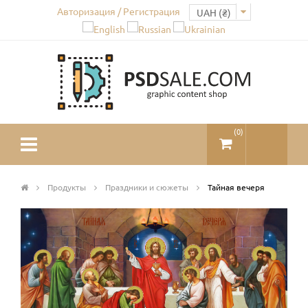
Авторизация / Регистрация
(
0
)
Продукты
Праздники и сюжеты
Тайная вечеря