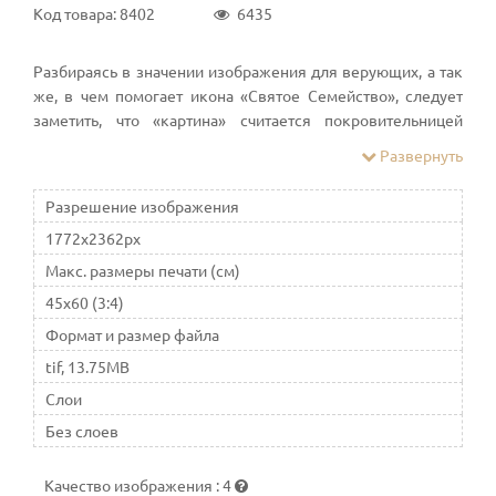
Код товара: 8402
6435
Разбираясь в значении изображения для верующих, а так
же, в чем помогает икона «Святое Семейство», следует
заметить, что «картина» считается покровительницей
брака и семьи. Вокруг образа сложились свои правила,
Развернуть
традиции и обряды
Разрешение изображения
1772x2362px
Макс. размеры печати (см)
45x60 (3:4)
Формат и размер файла
tif, 13.75MB
Слои
Без слоев
Качество изображения
:
4