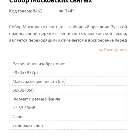
Код товара: 8462
3449
Собор Московских святых — соборный праздник Русской
православной церкви в честь святых московской земли,
является переходящим и отмечается в воскресенье перед
26 августа. С праздником связан День города Москвы и
Развернуть
часто они празднуются в один день
Разрешение изображения
2953x3937px
Макс. размеры печати (см)
60x80 (3:4)
Формат и размер файла
tif, 33.53MB
Слои
Содержит слои