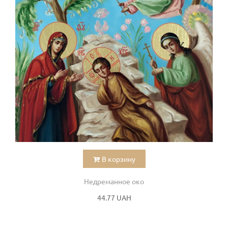
В корзину
Недреманное око
44.77 UAH