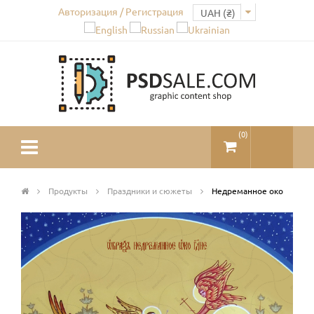
Авторизация / Регистрация
(
0
)
Продукты
Праздники и сюжеты
Недреманное око