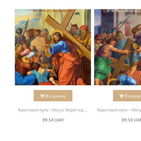
В корзину
В корзи
Крестный путь – Иисус берет крест на свои плечи
89.54 UAH
89.54 UA