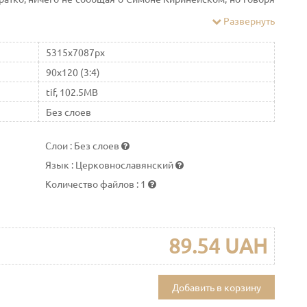
ышел на место, называемое Лобное, по-еврейски Голгофа»
Развернуть
5315x7087px
90x120 (3:4)
tif, 102.5MB
Без слоев
Слои
:
Без слоев
Язык
:
Церковнославянский
Количество файлов
:
1
89.54 UAH
Добавить в корзину