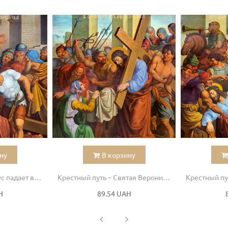
ну
В корзину
Крестный путь – Иисус падает в первый раз
Крестный путь – Святая Вероника отирает лицо Иисусу
H
89.54 UAH