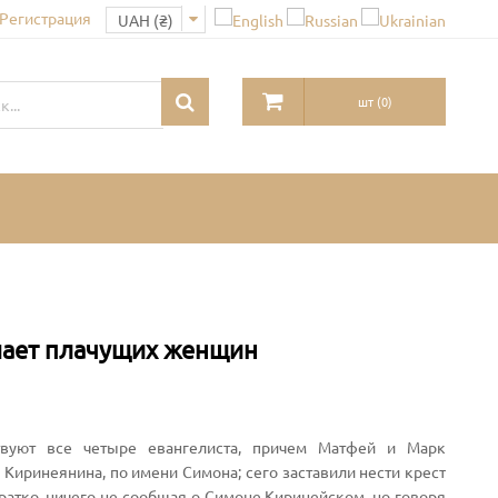
 Регистрация
шт
(
0
)
ешает плачущих женщин
твуют все четыре евангелиста, причем Матфей и Марк
Киринеянина, по имени Симона; сего заставили нести крест
кратко, ничего не сообщая о Симоне Киринейском, но говоря