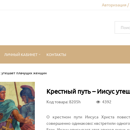
Авторизация /
ЛИЧНЫЙ КАБИНЕТ
КОНТАКТЫ
с утешает плачущих женщин
Крестный путь – Иисус ут
Код товара: 8205h
4392
О крестном пути Иисуса Христа повес
совершенно одинаково: «встретили одного 
Его». Иоанн описывает этот эпизод очень 