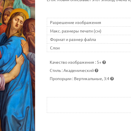
про Иисуса что он «неся крест Свой, Он в
Разрешение изображения
Макс. размеры печати (см)
Формат и размер файла
Слои
Качество изображения
:
5+
Стиль
:
Академический
Пропорции
:
Вертикальные, 3:4