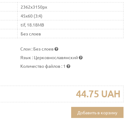
2362x3150px
45x60 (3:4)
tif, 18.18MB
Без слоев
Слои
:
Без слоев
Язык
:
Церковнославянский
Количество файлов
:
1
44.75 UAH
Добавить в корзину