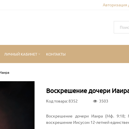
Авторизация 
ЛИЧНЫЙ КАБИНЕТ
КОНТАКТЫ
Иаира
Воскрешение дочери Иаир
Код товара: 8352
3503
Воскрешение дочери Иаира (Мф. 9:18; М
воскрешение Иисусом 12-летней единствен