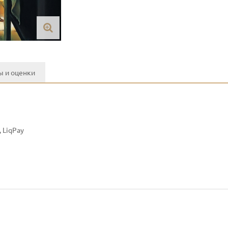
 и оценки
 LiqPay