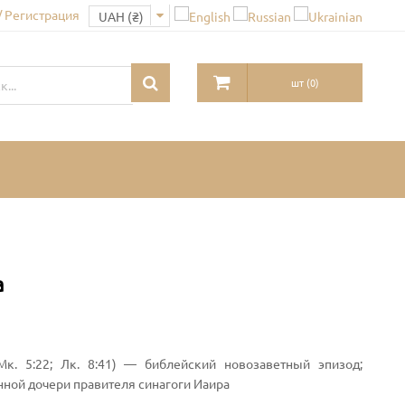
/ Регистрация
шт
(
0
)
а
к. 5:22; Лк. 8:41) — библейский новозаветный эпизод;
ной дочери правителя синагоги Иаира