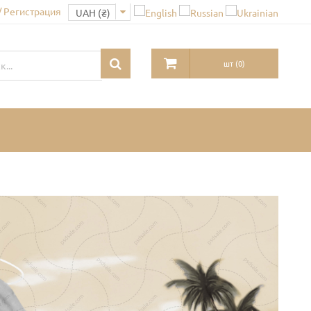
/ Регистрация
шт
(
0
)