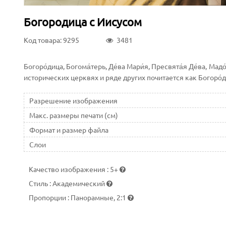
Богородица с Иисусом
Код товара: 9295
3481
Богоро́дица, Богома́терь, Де́ва Мари́я, Пресвята́я Де́ва, М
исторических церквях и ряде других почитается как Богоро́д
Разрешение изображения
Макс. размеры печати (см)
Формат и размер файла
Слои
Качество изображения
:
5+
Стиль
:
Академический
Пропорции
:
Панорамные, 2:1