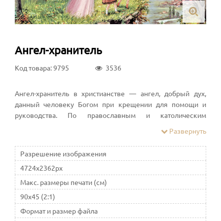
Ангел-хранитель
Код товара: 9795
3536
Ангел-хранитель в христианстве — ангел, добрый дух,
данный человеку Богом при крещении для помощи и
руководства. По православным и католическим
представлениям, ангел-хранитель невидимо находится
Развернуть
при человеке на протяжении всей его жизни, если
человек сохраняет в себе любовь к Богу и истинную веру
Разрешение изображения
перед Ним
4724x2362px
Макс. размеры печати (см)
90x45 (2:1)
Формат и размер файла