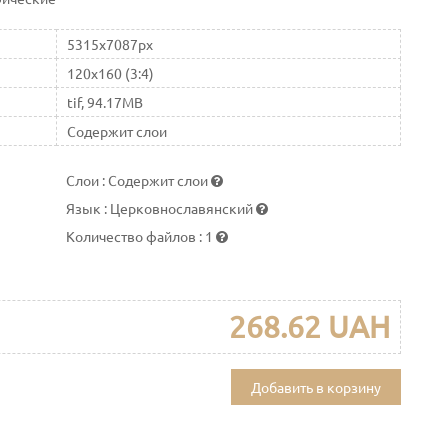
5315x7087px
120x160 (3:4)
tif, 94.17MB
Содержит слои
Слои
:
Содержит слои
Язык
:
Церковнославянский
Количество файлов
:
1
268.62 UAH
Добавить в корзину