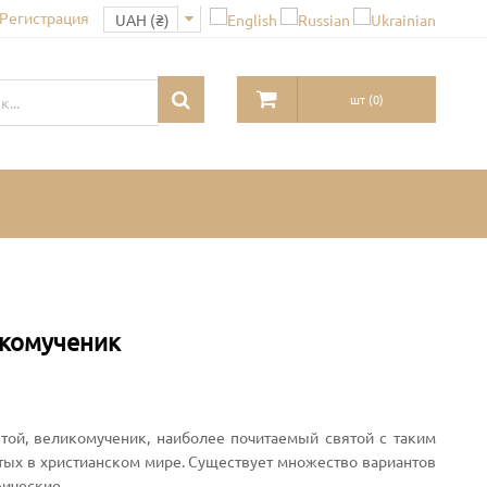
 Регистрация
шт
(
0
)
икомученик
ятой, великомученик, наиболее почитаемый святой с таким
тых в христианском мире. Существует множество вариантов
фические