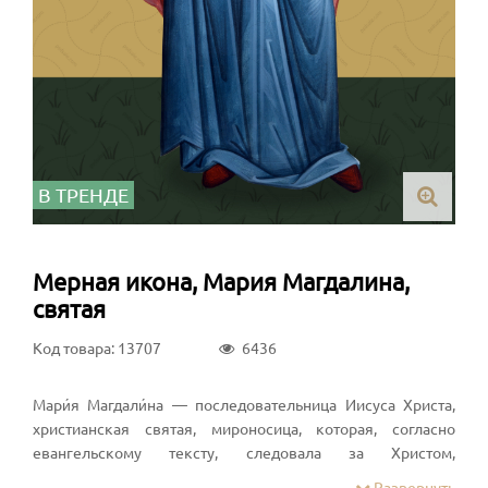
В ТРЕНДЕ
Мерная икона, Мария Магдалина,
святая
Код товара: 13707
6436
Мари́я Магдали́на — последовательница Иисуса Христа,
христианская святая, мироносица, которая, согласно
евангельскому тексту, следовала за Христом,
присутствовала при Его Распятии и была первой из людей,
Развернуть