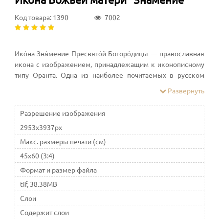
Код товара: 1390
7002
Ико́на Зна́мение Пресвято́й Богоро́дицы — православная
икона с изображением, принадлежащим к иконописному
типу Оранта. Одна из наиболее почитаемых в русском
православии икон. Празднование в честь иконы
Развернуть
совершается 27 ноября
Разрешение изображения
2953x3937px
Макс. размеры печати (см)
45x60 (3:4)
Формат и размер файла
tif, 38.38MB
Слои
Содержит слои