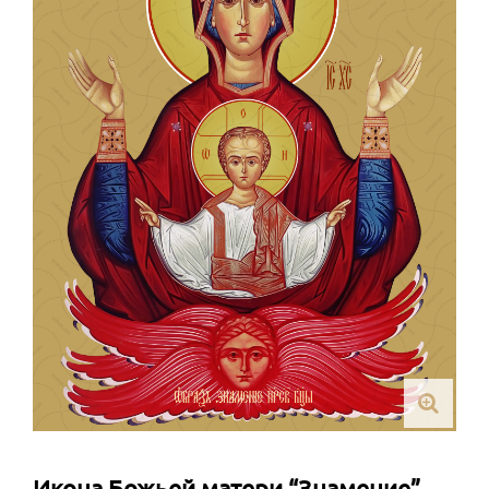
Икона Божьей матери “Знамение”