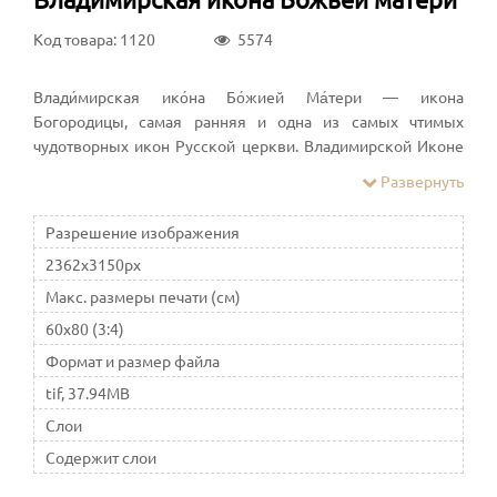
Код товара: 1120
5574
Влади́мирская ико́на Бо́жией Ма́тери — икона
Богородицы, самая ранняя и одна из самых чтимых
чудотворных икон Русской церкви. Владимирской Иконе
Божией Матери всегда молились о сохранении страны, о
Развернуть
помощи в защите от врагов. К этой иконе обращаются во
время различных бедствий и просят о помощи в
Разрешение изображения
исцелении от болезней.
2362x3150px
Макс. размеры печати (см)
60x80 (3:4)
Формат и размер файла
tif, 37.94MB
Слои
Содержит слои