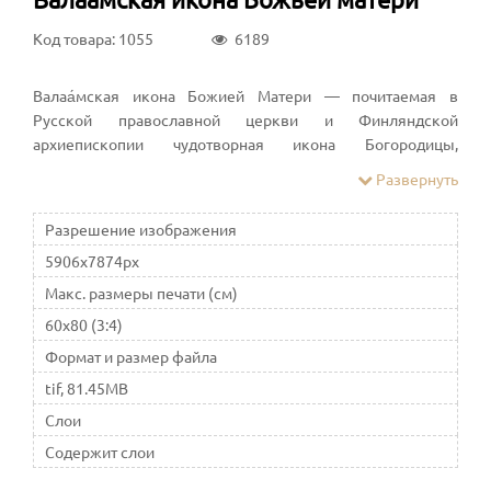
Код товара: 1055
6189
Валаа́мская икона Божией Матери — почитаемая в
Русской православной церкви и Финляндской
архиепископии чудотворная икона Богородицы,
написанная 1878 году в Валаамском монастыре
Развернуть
Разрешение изображения
5906x7874px
Макс. размеры печати (см)
60x80 (3:4)
Формат и размер файла
tif, 81.45MB
Слои
Содержит слои