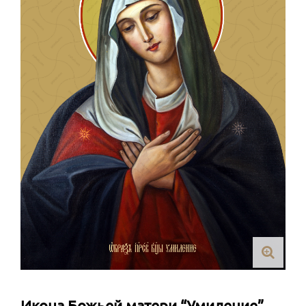
Икона Божьей матери “Умиление”