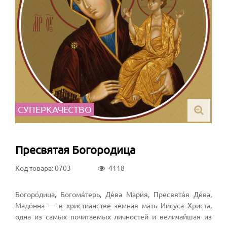
СУПЕРКАЧЕСТВО
Пресвятая Богородица
Код товара: 0703
4118
Богоро́дица, Богома́терь, Де́ва Мари́я, Пресвята́я Де́ва,
Мадо́нна — в христианстве земная мать Иисуса Христа,
одна из самых почитаемых личностей и величайшая из