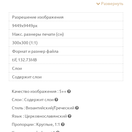
христианских святых. В исторических церквях и ряде
Развернуть
других почитается как Богоро́дица, Царица Небесная
Разрешение изображения
9449x9449px
Макс. размеры печати (см)
300x300 (1:1)
Формат и размер файла
tif, 132.73MB
Слои
Содержит слои
Качество изображения
:
5++
Слои
:
Содержит слои
Стиль
:
Византийский/Греческий
Язык
:
Церковнославянский
Пропорции
:
Круглые, 1:1