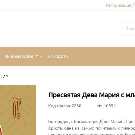
Авторизация /
ЛИЧНЫЙ КАБИНЕТ
КОНТАКТЫ
енцем
Пресвятая Дева Мария с м
Код товара: 2230
10554
Богоро́дица, Богома́терь, Де́ва Мари́я, Пр
Христа, одна из самых почитаемых личнос
церквях и ряде других почитается как Бого