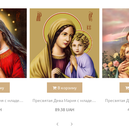
ну
В корзину
Пресвятая Дева Мария с младенцем
Пресвятая Дева Мария с младенцем
H
89.38 UAH