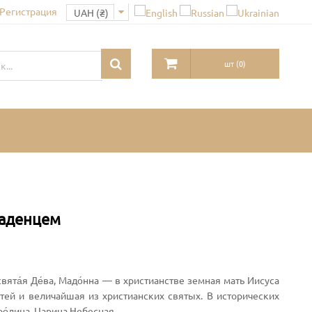
 Регистрация
шт
(
0
)
ладенцем
есвята́я Де́ва, Мадо́нна — в христианстве земная мать Иисуса
тей и величайшая из христианских святых. В исторических
ро́дица, Царица Небесная