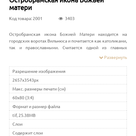
матери
Код товара: 2001
3403
Остробрамская икона Божией Матери находится на
городских воротах Вильнюса и почитается как католиками,
так и православными. Считается одной из главных
христианских святынь Вильнюса и Литвы. С иконой и
Развернуть
творимыми ею чудесами связаны многочисленные
предания и легенды
Разрешение изображения
2657x3543px
Макс. размеры печати (см)
60x80 (3:4)
Формат и размер файла
tif, 25.38MB
Слои
Содержит слои