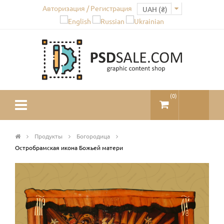
Авторизация / Регистрация
(
0
)
Продукты
Богородица
Остробрамская икона Божьей матери