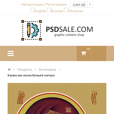
Авторизация / Регистрация
(
0
)
Продукты
Богородица
Казанская икона Божьей матери