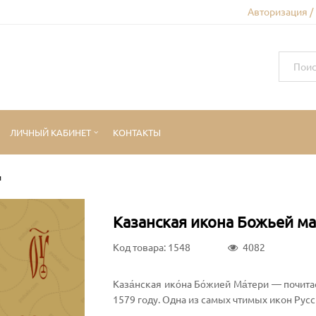
Авторизация /
ЛИЧНЫЙ КАБИНЕТ
КОНТАКТЫ
и
Казанская икона Божьей м
Код товара: 1548
4082
Каза́нская ико́на Бо́жией Ма́тери — почи
1579 году. Одна из самых чтимых икон Рус