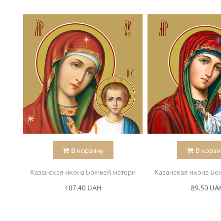
В корзину
В корзи
Казанская икона Божьей матери
Казанская икона Бо
107.40 UAH
89.50 UA