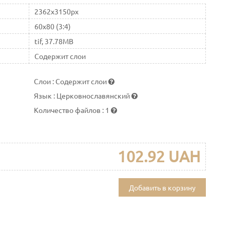
2362x3150px
60x80 (3:4)
tif, 37.78MB
Содержит слои
Слои
:
Содержит слои
Язык
:
Церковнославянский
Количество файлов
:
1
102.92 UAH
Добавить в корзину