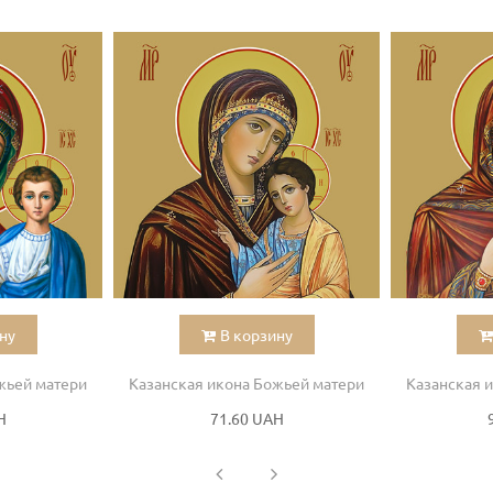
ну
В корзину
жьей матери
Казанская икона Божьей матери
Казанская 
H
71.60 UAH