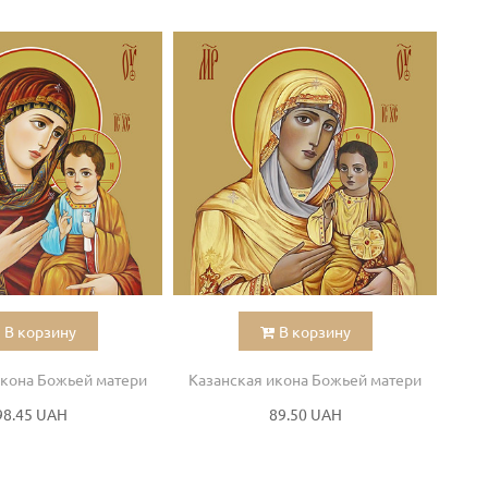
В корзину
В корзину
икона Божьей матери
Казанская икона Божьей матери
Каз
98.45 UAH
89.50 UAH