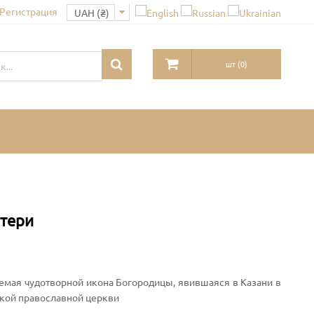
 Регистрация
шт
(
0
)
атери
таемая чудотворной икона Богородицы, явившаяся в Казани в
ской православной церкви