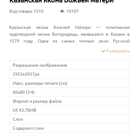
Код товара: 1510
10107
Каза́нская ико́на Бо́жией Ма́тери — почитаемая
чудотворной икона Богородицы, явившаяся в Казани в
1579 году. Одна из самых чтимых икон Русской
православной церкви
Развернуть
Разрешение изображения
2953x3937px
Макс. размеры печати (см)
60x80 (3:4)
Формат и размер файла
tif, 43.78MB
Слои
Содержит слои