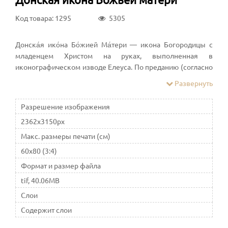
Код товара: 1295
5305
Донска́я ико́на Бо́жией Ма́тери — икона Богородицы с
младенцем Христом на руках, выполненная в
иконографическом изводе Елеуса. По преданию (согласно
предисловию ко вкладной книге Донского монастыря от
Развернуть
1692 года), была поднесена донскими казаками из
городка Сиротина московскому князю Дмитрию Донскому
Разрешение изображения
перед Куликовской битвой (1380 год). В Русской церкви
2362x3150px
икона почитается чудотворной, празднование в её честь
совершается 19 августа по юлианскому календарю
Макс. размеры печати (см)
60x80 (3:4)
Формат и размер файла
tif, 40.06MB
Слои
Содержит слои