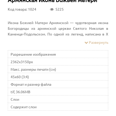
Код товара: 1024
5225
Икона Божией Матери Армянской — чудотворная икона
Богородицы из армянской церкви Святого Николая в
Каменце-Подольском. По одной из легенд, написана в X
веке. С 1920-х годов считалась утерянной; с 2001 года ряд
Развернуть
исследователей отождествляют с ней икону Богоматери
Одигитрии XVI в., находящуюся в Национальном музее
Разрешение изображения
искусств имени Богдана и Варвары Ханенко.
2362x3150px
Макс. размеры печати (см)
45x60 (3:4)
Формат и размер файла
tif, 36.06MB
Слои
Содержит слои