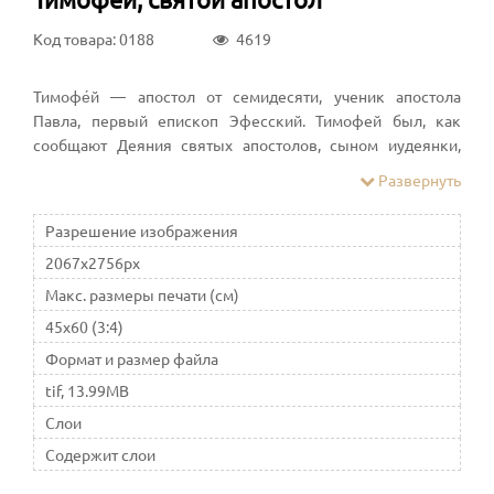
Код товара: 0188
4619
Тимофе́й — апостол от семидесяти, ученик апостола
Павла, первый епископ Эфесский. Тимофей был, как
сообщают Деяния святых апостолов, сыном иудеянки,
обратившейся в христианство, и эллина; во Втором
Развернуть
послании к Тимофею сообщаются имя его матери —
Евника, и бабушки — Лоида
Разрешение изображения
2067x2756px
Макс. размеры печати (см)
45x60 (3:4)
Формат и размер файла
tif, 13.99MB
Слои
Содержит слои