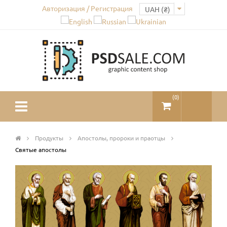
Авторизация / Регистрация
(
0
)
Продукты
Апостолы, пророки и праотцы
Святые апостолы