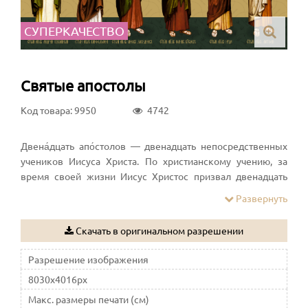
СУПЕРКАЧЕСТВО
Святые апостолы
Код товара: 9950
4742
Двена́дцать апо́столов — двенадцать непосредственных
учеников Иисуса Христа. По христианскому учению, за
время своей жизни Иисус Христос призвал двенадцать
учеников, чтобы они были с ним, возвещали Евангелие и
Развернуть
изгоняли бесов (Мк. 3:14) и говорили от его имени (Мк.
6:6–13). В силу власти, которой наделил их Христос («Кто
Скачать в оригинальном разрешении
принимает вас, принимает Меня; а кто принимает Меня,
принимает Пославшего Меня», Мф. 10:40), после
Разрешение изображения
Воскресения Христова и сошествия на них Святого Духа
8030x4016px
апостолы начинают устройство Христианской церкви.
Макс. размеры печати (см)