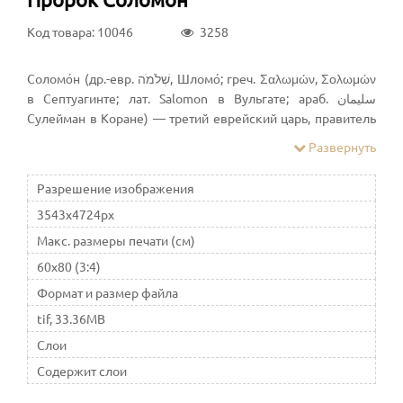
Код товара: 10046
3258
Соломо́н (др.-евр. שְׁלֹמֹה, Шломо́; греч. Σαλωμών, Σολωμών
в Септуагинте; лат. Salomon в Вульгате; араб. سليمان‎
Сулейман в Коране) — третий еврейский царь, правитель
объединённого Израильского царства в период его
Развернуть
наивысшего расцвета. Сын царя Давида и Вирсавии (Бат-
Шевы), соправитель Давида в первые два года своего
Разрешение изображения
царствования. Во время правления Соломона в
3543x4724px
Иерусалиме был построен Иерусалимский Храм —
главная святыня иудаизма
Макс. размеры печати (см)
60x80 (3:4)
Формат и размер файла
tif, 33.36MB
Слои
Содержит слои