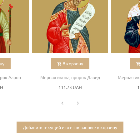
ну
В корзину
орок Аарон
Мерная икона, пророк Давид
Мерная ик
AH
111.73 UAH
1
Добавить текущий и все связанные в корзину