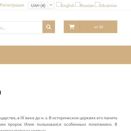
 Регистрация
шт
(
0
)
я
рстве, в IX веке до н. э. В исторических церквях его память
вян пророк Илия пользовался особенным почитанием. В
 ветхозаветным святым