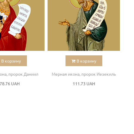
В корзину
В корзину
она, пророк Даниил
Мерная икона, пророк Иезекиль
М
78.76 UAH
111.73 UAH