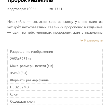
Код товара: 10026
7741
Иезекии́ль — согласно христианскому учению один из
четырёх ветхозаветных «великих пророков»; в иудаизме
— один из трёх «великих пророков», жил в правление
иудейского царя Иехонии. Пророчествовать начал в
Развернуть
возрасте тридцати лет, находясь в вавилонском пленении
Разрешение изображения
2953x3937px
Макс. размеры печати (см)
45x60 (3:4)
Формат и размер файла
tif, 32.52MB
Слои
Содержит слои