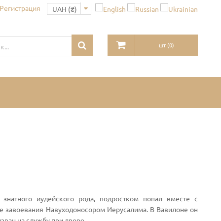
 Регистрация
шт
(
0
)
 знатного иудейского рода, подростком попал вместе с
е завоевания Навуходоносором Иерусалима. В Вавилоне он
зван на службу при дворе