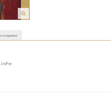
 и оценки
 LiqPay