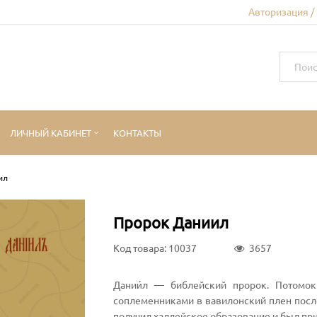
Авторизация /
ЛИЧНЫЙ КАБИНЕТ
КОНТАКТЫ
ил
Пророк Даниил
Код товара: 10037
3657
Дании́л — библейский пророк. Потомок
соплеменниками в вавилонский плен посл
получил халдейское образование и был при