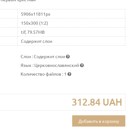
5906x11811px
150x300 (1:2)
tif, 79.57MB
Содержит слои
Слои
:
Содержит слои
Язык
:
Церковнославянский
Количество файлов
:
1
312.84 UAH
Добавить в корзину