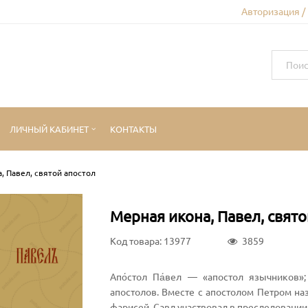
Авторизация /
ЛИЧНЫЙ КАБИНЕТ
КОНТАКТЫ
, Павел, святой апостол
Мерная икона, Павел, свято
Код товара: 13977
3859
Апо́стол Па́вел — «апостол язычников»
апостолов. Вместе с апостолом Петром н
фарисей, Савл участвовал в преследовании