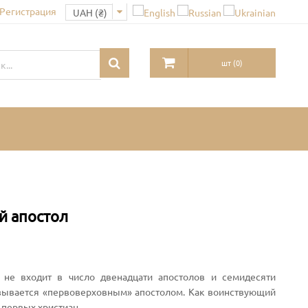
 Регистрация
шт
(
0
)
й апостол
; не входит в число двенадцати апостолов и семидесяти
азывается «первоверховным» апостолом. Как воинствующий
 первых христиан