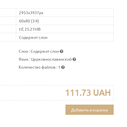
2953x3937px
60x80 (3:4)
tif, 25.21MB
Содержит слои
Слои
:
Содержит слои
Язык
:
Церковнославянский
Количество файлов
:
1
111.73 UAH
Добавить в корзину