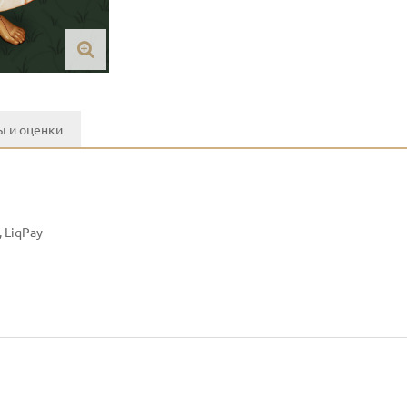
 и оценки
 LiqPay